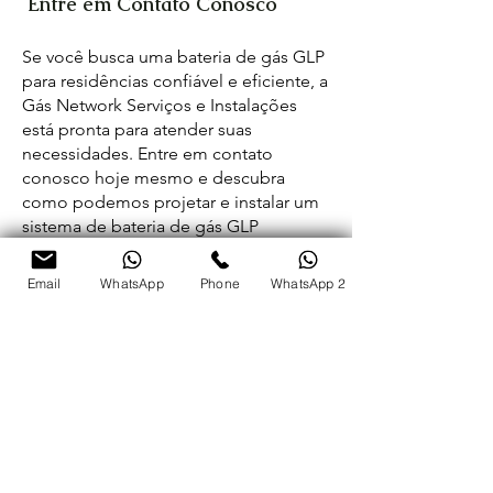
Entre em Contato Conosco
Se você busca uma bateria de gás GLP
para residências confiável e eficiente, a
Gás Network Serviços e Instalações
está pronta para atender suas
necessidades. Entre em contato
conosco hoje mesmo e descubra
como podemos projetar e instalar um
sistema de bateria de gás GLP
personalizado para sua residência.
WhatsApp
Bateria de gás GLP para residências é
Email
WhatsApp
Phone
WhatsApp 2
com a Gás Network
< Anterior
Proximo >