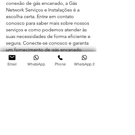
conexão de gás encanado, a Gás
Network Serviços e Instalações é a
escolha certa. Entre em contato
conosco para saber mais sobre nossos
serviços e como podemos atender às
suas necessidades de forma eficiente e
segura. Conecte-se conosco e garanta
um fornecimento de gás encanado
confiável e eficaz em sua residência ou
WhatsApp
empresa.
Email
WhatsApp
Phone
WhatsApp 2
< Anterior
Proximo >