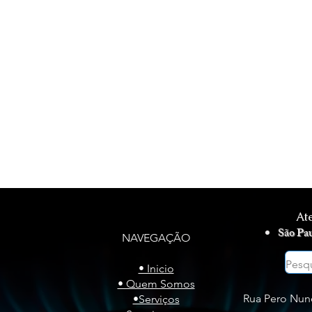
ÃO DE GÁS - INSTALAÇÃO DE GÁS - INSTALAÇÃO DE GÁS
At
São Pa
NAVEGAÇÃO
• Inicio
• Quem Somos
Rua Pero Nune
•Serviços