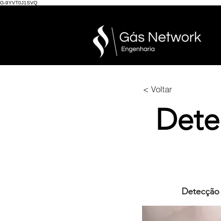
G-9YVT0J1SVQ
< Voltar
Dete
Detecção 