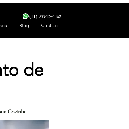
(11) 98542-4462
mos
Blog
Contato
to de
sua Cozinha