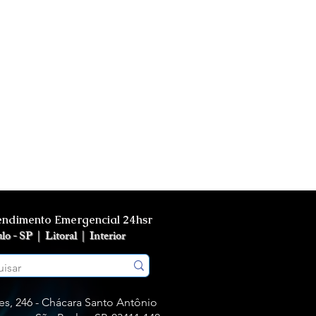
endimento Emergencial 24hsr
ulo - SP |
Litoral |
Interior
s, 246 - Chácara Santo Antônio