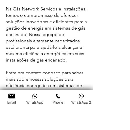
Na Gás Network Serviços e Instalações,
temos o compromisso de oferecer
soluções inovadoras e eficientes para a
gestão de energia em sistemas de gás
encanado. Nossa equipe de
profissionais altamente capacitados
está pronta para ajudá-lo a alcançar a
máxima eficiência energética em suas
instalações de gás encanado.
Entre em contato conosco para saber
mais sobre nossas soluções para
eficiência energética em sistemas de
gás encanado. Conte com a Gás
WhatsApp
Network para otimizar o uso de gás
Email
WhatsApp
Phone
WhatsApp 2
encanado e desfrutar de economia e
sustentabilidade em seu negócio ou
residência.
< Anterior