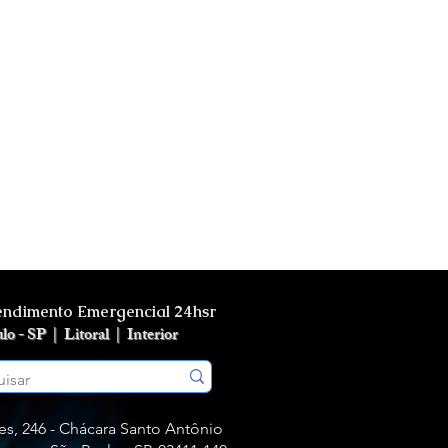
endimento Emergencial 24hsr
ulo - SP |
Litoral |
Interior
s, 246 - Chácara Santo Antônio