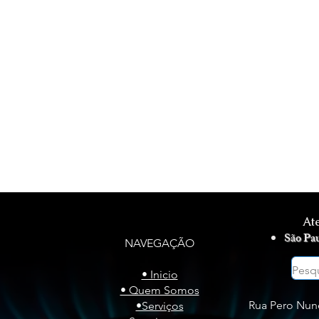
ÃO DE GÁS - INSTALAÇÃO DE GÁS - INSTALAÇÃO DE GÁS
At
São Pa
NAVEGAÇÃO
• Inicio
• Quem Somos
Rua Pero Nune
•Serviços