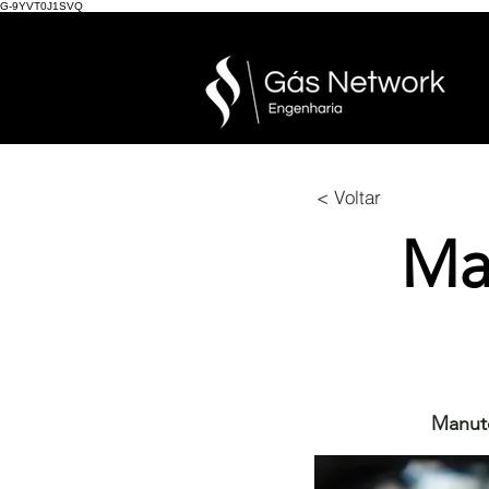
G-9YVT0J1SVQ
< Voltar
Ma
Manute