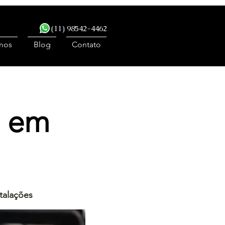
(11) 98542-4462
mos
Blog
Contato
s em
talações