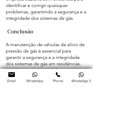
identificar e corrigir quaisquer
problemas, garantindo a segurança e a
integridade dos sistemas de gás.
Conclusão
A manutenção de válvulas de alívio de
pressão de gás é essencial para
garantir a segurança e a integridade
dos sistemas de gás em residências,
comércios e indústrias. Com sua
WhatsApp
equipe de técnicos altamente
Email
WhatsApp
Phone
WhatsApp 2
qualificados, ampla gama de serviços e
compromisso com a qualidade e a
segurança, a Gás Network se destaca
como a escolha ideal para todos os
seus requisitos de manutenção de
válvulas de alívio de pressão de gás em
São Paulo.