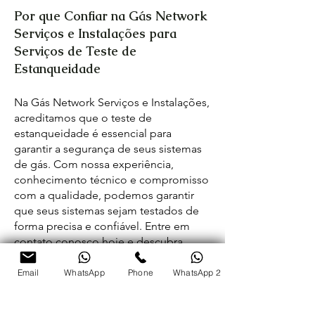
Por que Confiar na Gás Network
Serviços e Instalações para
Serviços de Teste de
Estanqueidade
Na Gás Network Serviços e Instalações,
acreditamos que o teste de
estanqueidade é essencial para
garantir a segurança de seus sistemas
de gás. Com nossa experiência,
conhecimento técnico e compromisso
com a qualidade, podemos garantir
que seus sistemas sejam testados de
forma precisa e confiável. Entre em
contato conosco hoje e descubra
como nossos serviços de teste de
WhatsApp
estanqueidade podem garantir a
Email
WhatsApp
Phone
WhatsApp 2
segurança e a conformidade de suas
instalações de gás.