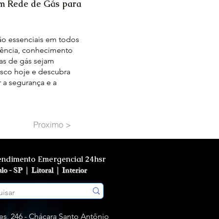
em Rede de Gás para
ão essenciais em todos
iência, conhecimento
as de gás sejam
osco hoje e descubra
 a segurança e a
Proximo >
endimento Emergencial 24hsr
ulo - SP |
Litoral |
Interior
s, 246 - Chácara Santo Antônio