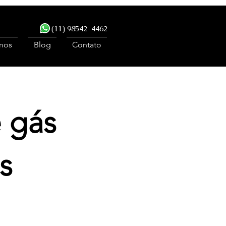
(11) 98542-4462
mos
Blog
Contato
 gás
s