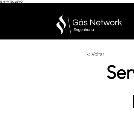
G-9YVT0J1SVQ
< Voltar
Ser