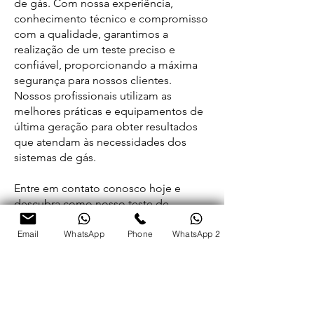
de gás. Com nossa experiência,
conhecimento técnico e compromisso
com a qualidade, garantimos a
realização de um teste preciso e
confiável, proporcionando a máxima
segurança para nossos clientes.
Nossos profissionais utilizam as
melhores práticas e equipamentos de
última geração para obter resultados
que atendam às necessidades dos
sistemas de gás.
Entre em contato conosco hoje e
descubra como nosso teste de
pressão de gás pode garantir a
WhatsApp
segurança e o funcionamento eficiente
Email
WhatsApp
Phone
WhatsApp 2
do seu sistema de gás.
< Anterior