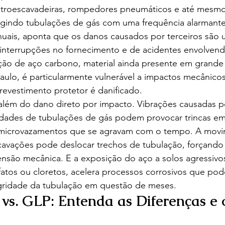
etroescavadeiras, rompedores pneumáticos e até mesmo
gindo tubulações de gás com uma frequência alarmant
nuais, aponta que os danos causados por terceiros são 
 interrupções no fornecimento e de acidentes envolvend
ção de aço carbono, material ainda presente em grande 
aulo, é particularmente vulnerável a impactos mecânicos
revestimento protetor é danificado.
além do dano direto por impacto. Vibrações causadas p
dades de tubulações de gás podem provocar trincas em
microvazamentos que se agravam com o tempo. A movi
cavações pode deslocar trechos de tubulação, forçando 
nsão mecânica. E a exposição do aço a solos agressivos
fatos ou cloretos, acelera processos corrosivos que po
gridade da tubulação em questão de meses.
vs. GLP: Entenda as Diferenças e o