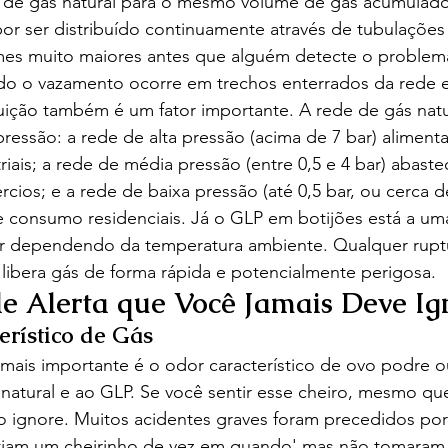
 de gás natural para o mesmo volume de gás acumulado
 por ser distribuído continuamente através de tubulações
mes muito maiores antes que alguém detecte o problem
o o vazamento ocorre em trechos enterrados da rede e
buição também é um fator importante. A rede de gás nat
 pressão: a rede de alta pressão (acima de 7 bar) aliment
iais; a rede de média pressão (entre 0,5 e 4 bar) abaste
cios; e a rede de baixa pressão (até 0,5 bar, ou cerca
 consumo residenciais. Já o GLP em botijões está a um
ar dependendo da temperatura ambiente. Qualquer rup
libera gás de forma rápida e potencialmente perigosa.
de Alerta que Você Jamais Deve Ig
erístico de Gás
 mais importante é o odor característico de ovo podre 
natural e ao GLP. Se você sentir esse cheiro, mesmo qu
o ignore. Muitos acidentes graves foram precedidos por 
iam um cheirinho de vez em quando' mas não tomaram 