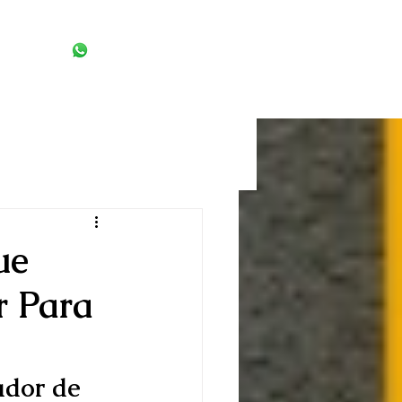
(11) 98542-4462
mos
Blog
Contato
ue
r Para
dor de 