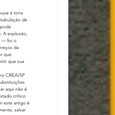
ouxe à tona 
 tubulação de 
 pode 
. A explosão, 
 — foi o 
ereços da 
r que 
tir que sua 
 no CREA/SP 
bstituições 
r aqui não é 
tado crítico 
 este artigo é 
ente, salvar 