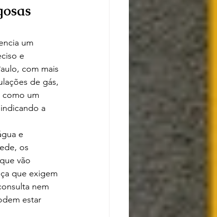
gosas 
encia um 
eciso e 
aulo, com mais 
lações de gás, 
lo como um 
 indicando a 
gua e 
ede, os 
que vão 
nça que exigem 
 consulta nem 
odem estar 