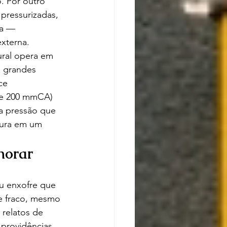
. Por outro 
 pressurizadas, 
a — 
xterna.
ural opera em 
a grandes 
ce 
 de 200 mmCA) 
a pressão que 
tura em um 
norar
ou enxofre que 
e fraco, mesmo 
relatos de 
providências. 