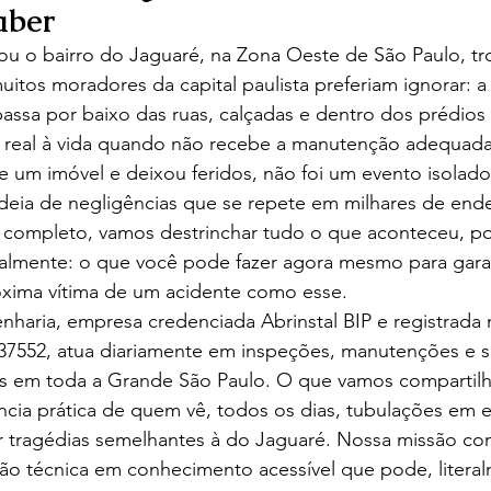
aber
ou o bairro do Jaguaré, na Zona Oeste de São Paulo, tr
itos moradores da capital paulista preferiam ignorar: a
assa por baixo das ruas, calçadas e dentro dos prédios
o real à vida quando não recebe a manutenção adequada
e um imóvel e deixou feridos, não foi um evento isolado
deia de negligências que se repete em milhares de end
o completo, vamos destrinchar tudo o que aconteceu, po
palmente: o que você pode fazer agora mesmo para garan
róxima vítima de um acidente como esse.
haria, empresa credenciada Abrinstal BIP e registrada
7552, atua diariamente em inspeções, manutenções e su
s em toda a Grande São Paulo. O que vamos compartilha
ncia prática de quem vê, todos os dias, tubulações em es
 tragédias semelhantes à do Jaguaré. Nossa missão com
ão técnica em conhecimento acessível que pode, literalm