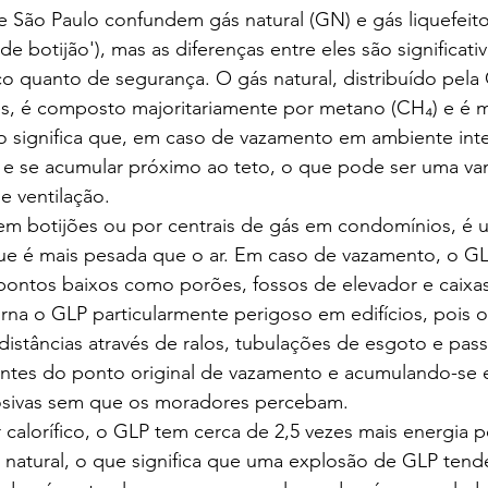
 São Paulo confundem gás natural (GN) e gás liquefeito
de botijão'), mas as diferenças entre eles são significati
co quanto de segurança. O gás natural, distribuído pel
es, é composto majoritariamente por metano (CH₄) e é m
o significa que, em caso de vazamento em ambiente inte
ir e se acumular próximo ao teto, o que pode ser uma v
e ventilação.
 em botijões ou por centrais de gás em condomínios, é 
e é mais pesada que o ar. Em caso de vazamento, o GL
pontos baixos como porões, fossos de elevador e caixas
torna o GLP particularmente perigoso em edifícios, pois 
distâncias através de ralos, tubulações de esgoto e pas
tantes do ponto original de vazamento e acumulando-se 
osivas sem que os moradores percebam.
alorífico, o GLP tem cerca de 2,5 vezes mais energia p
natural, o que significa que uma explosão de GLP tende