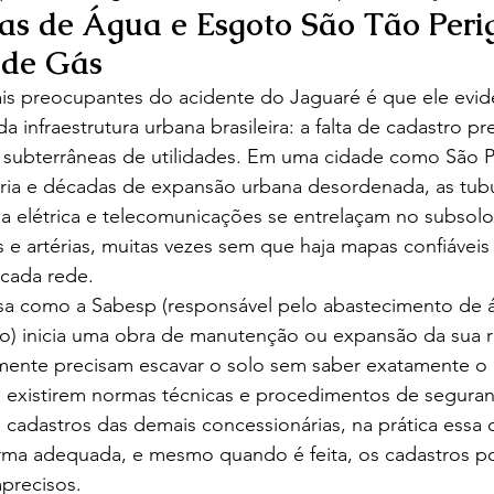
as de Água e Esgoto São Tão Peri
 de Gás
s preocupantes do acidente do Jaguaré é que ele evid
 infraestrutura urbana brasileira: a falta de cadastro pr
s subterrâneas de utilidades. Em uma cidade como São P
ória e décadas de expansão urbana desordenada, as tubu
ia elétrica e telecomunicações se entrelaçam no subso
e artérias, muitas vezes sem que haja mapas confiáveis
 cada rede.
 como a Sabesp (responsável pelo abastecimento de á
o) inicia uma obra de manutenção ou expansão da sua r
mente precisam escavar o solo sem saber exatamente o 
e existirem normas técnicas e procedimentos de segura
s cadastros das demais concessionárias, na prática essa
orma adequada, e mesmo quando é feita, os cadastros p
precisos.