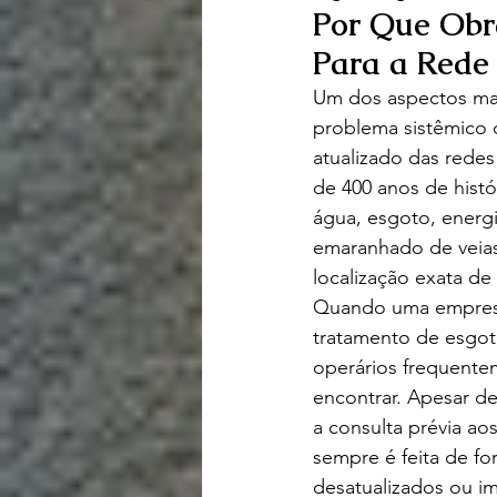
Por Que Obr
Para a Rede
Um dos aspectos mai
problema sistêmico da
atualizado das rede
de 400 anos de hist
água, esgoto, energ
emaranhado de veias 
localização exata de
Quando uma empresa
tratamento de esgot
operários frequente
encontrar. Apesar d
a consulta prévia ao
sempre é feita de f
desatualizados ou im