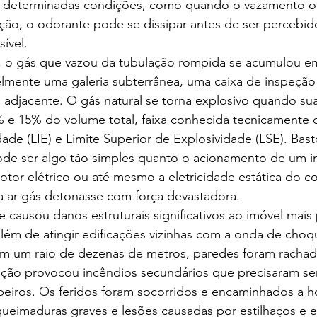
em determinadas condições, como quando o vazamento o
ção, o odorante pode se dissipar antes de ser percebid
sível.
, o gás que vazou da tubulação rompida se acumulou e
lmente uma galeria subterrânea, uma caixa de inspeçã
 adjacente. O gás natural se torna explosivo quando su
% e 15% do volume total, faixa conhecida tecnicamente 
idade (LIE) e Limite Superior de Explosividade (LSE). Bas
de ser algo tão simples quanto o acionamento de um in
motor elétrico ou até mesmo a eletricidade estática do 
a ar-gás detonasse com força devastadora.
e causou danos estruturais significativos ao imóvel mai
ém de atingir edificações vizinhas com a onda de choqu
em um raio de dezenas de metros, paredes foram rachada
ação provocou incêndios secundários que precisaram se
iros. Os feridos foram socorridos e encaminhados a ho
queimaduras graves e lesões causadas por estilhaços e 