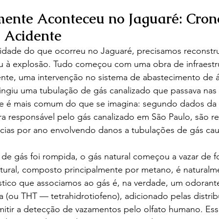
ente Aconteceu no Jaguaré: Crono
 Acidente
vidade do que ocorreu no Jaguaré, precisamos reconstru
u à explosão. Tudo começou com uma obra de infraestru
nte, uma intervenção no sistema de abastecimento de 
tingiu uma tubulação de gás canalizado que passava nas
te é mais comum do que se imagina: segundo dados da 
a responsável pelo gás canalizado em São Paulo, são re
cias por ano envolvendo danos a tubulações de gás ca
e gás foi rompida, o gás natural começou a vazar de fo
atural, composto principalmente por metano, é naturalm
stico que associamos ao gás é, na verdade, um odorante a
(ou THT — tetrahidrotiofeno), adicionado pelas distrib
mitir a detecção de vazamentos pelo olfato humano. Ess