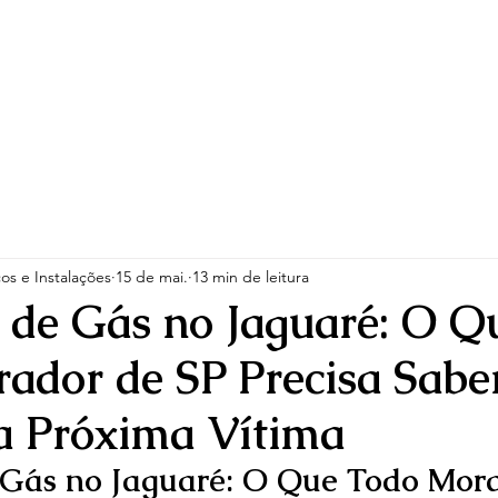
Início
Serviços
Atendimentos
Quem So
os e Instalações
15 de mai.
13 min de leitura
 de Gás no Jaguaré: O Q
ador de SP Precisa Sabe
a Próxima Vítima
 Gás no Jaguaré: O Que Todo Mora