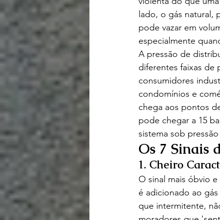
violenta do que uma
lado, o gás natural,
pode vazar em volu
especialmente quand
A pressão de distri
diferentes faixas de
consumidores industr
condomínios e comér
chega aos pontos de
pode chegar a 15 b
sistema sob pressão 
Os 7 Sinais 
1. Cheiro Caract
O sinal mais óbvio e
é adicionado ao gás 
que intermitente, nã
moradores que 'sent