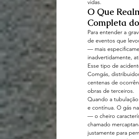
vidas.
O Que Realm
Completa do
Para entender a gra
de eventos que levo
— mais especificame
inadvertidamente, a
Esse tipo de aciden
Comgás, distribuidor
centenas de ocorrên
obras de terceiros.
Quando a tubulação d
e contínua. O gás n
— o cheiro caracterí
chamado mercaptana 
justamente para per