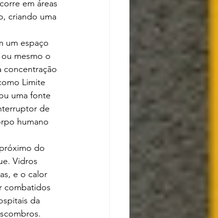
corre em áreas 
o, criando uma 
m um espaço 
o ou mesmo o 
a concentração 
como Limite 
tou uma fonte 
terruptor de 
corpo humano 
s próximo do 
e. Vidros 
s, e o calor 
r combatidos 
spitais da 
escombros.