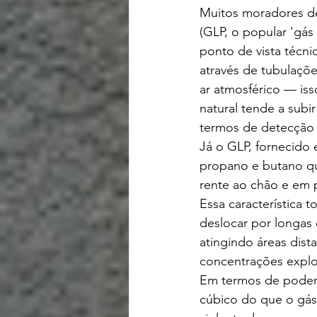
Muitos moradores de
(GLP, o popular 'gás 
ponto de vista técni
através de tubulaçõ
ar atmosférico — iss
natural tende a sub
termos de detecção 
Já o GLP, fornecido
propano e butano qu
rente ao chão e em 
Essa característica 
deslocar por longas 
atingindo áreas dis
concentrações expl
Em termos de poder c
cúbico do que o gás 