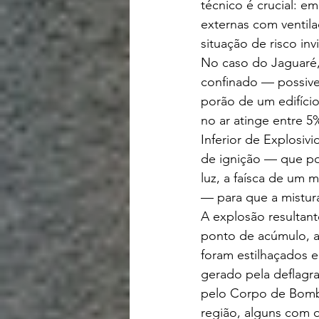
técnico é crucial: 
externas com ventila
situação de risco invi
No caso do Jaguaré
confinado — possive
porão de um edifício
no ar atinge entre 5
Inferior de Explosiv
de ignição — que po
luz, a faísca de um 
— para que a mistur
A explosão resultant
ponto de acúmulo, al
foram estilhaçados 
gerado pela deflagr
pelo Corpo de Bombe
região, alguns com 