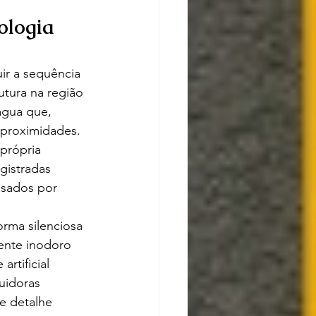
logia 
ir a sequência 
tura na região 
água que, 
 proximidades. 
própria 
gistradas 
usados por 
rma silenciosa 
ente inodoro 
rtificial 
uidoras 
e detalhe 