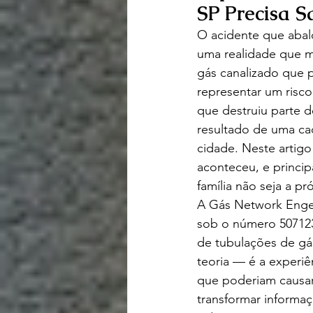
SP Precisa S
O acidente que abal
uma realidade que mu
gás canalizado que p
representar um risc
que destruiu parte d
resultado de uma ca
cidade. Neste artig
aconteceu, e princi
família não seja a p
A Gás Network Engen
sob o número 507123
de tubulações de gá
teoria — é a experiê
que poderiam causar
transformar informaç