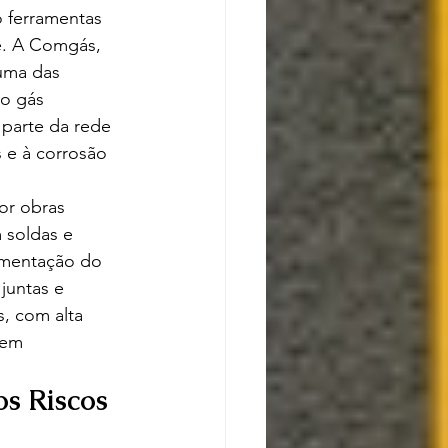
 ferramentas 
e. A Comgás, 
uma das 
o gás 
parte da rede 
 e à corrosão 
or obras 
 soldas e 
mentação do 
juntas e 
, com alta 
dem 
s Riscos 