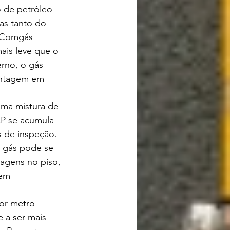
 de petróleo 
vas tanto do 
a Comgás 
ais leve que o 
rno, o gás 
antagem em 
uma mistura de 
P se acumula 
 de inspeção. 
o gás pode se 
sagens no piso, 
em 
or metro 
 a ser mais 