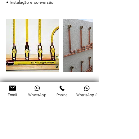
• Instalação e conversão
Informações de contato
WhatsApp
Email
WhatsApp
Phone
WhatsApp 2
11985424462
contato.gasnetwork@gmail.com
São Paulo, SP, Brasil